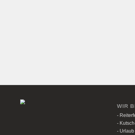
WIR B
- Reiter
- Kutsch
- Urlaub