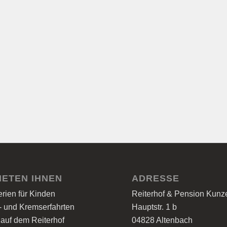
IETEN IHNEN
ADRESSE
ferien für Kinden
Reiterhof & Pension Kun
- und Kremserfahrten
Hauptstr. 1 b
 auf dem Reiterhof
04828 Altenbach