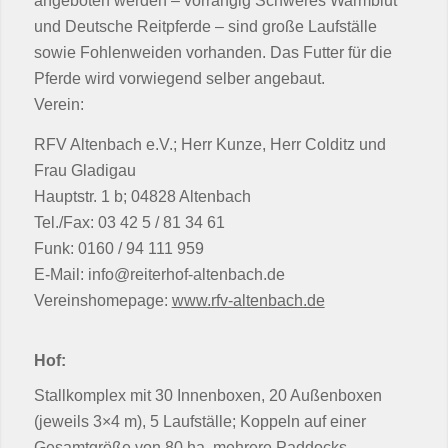
angeboten werden – vorrangig Schweres Warmblut
und Deutsche Reitpferde – sind große Laufställe
sowie Fohlenweiden vorhanden. Das Futter für die
Pferde wird vorwiegend selber angebaut.
Verein:
RFV Altenbach e.V.; Herr Kunze, Herr Colditz und
Frau Gladigau
Hauptstr. 1 b; 04828 Altenbach
Tel./Fax: 03 42 5 / 81 34 61
Funk: 0160 / 94 111 959
E-Mail: info@reiterhof-altenbach.de
Vereinshomepage:
www.rfv-altenbach.de
Hof:
Stallkomplex mit 30 Innenboxen, 20 Außenboxen
(jeweils 3×4 m), 5 Laufställe; Koppeln auf einer
Gesamtgröße von 80 ha, mehrere Paddocks,