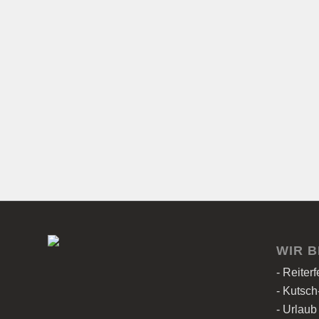
WIR B
- Reiter
- Kutsch
- Urlaub