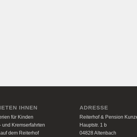
IETEN IHNEN
ADRESSE
ferien für Kinden
Reiterhof & Pension Kun
- und Kremserfahrten
Hauptstr. 1 b
 auf dem Reiterhof
04828 Altenbach